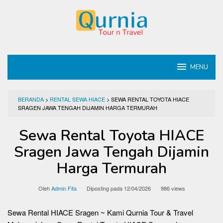
Loncat
ke
konten
MENU
BERANDA
>
RENTAL SEWA HIACE
>
SEWA RENTAL TOYOTA HIACE
SRAGEN JAWA TENGAH DIJAMIN HARGA TERMURAH
Sewa Rental Toyota HIACE
Sragen Jawa Tengah Dijamin
Harga Termurah
Oleh
Admin Fita
Diposting pada
12/04/2026
986 views
Sewa Rental HIACE Sragen ~ Kami Qurnia Tour & Travel