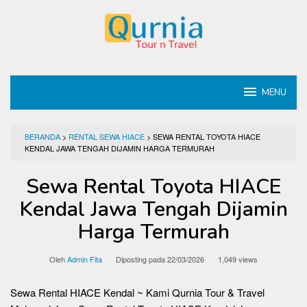
Loncat
ke
konten
MENU
BERANDA
>
RENTAL SEWA HIACE
>
SEWA RENTAL TOYOTA HIACE
KENDAL JAWA TENGAH DIJAMIN HARGA TERMURAH
Sewa Rental Toyota HIACE
Kendal Jawa Tengah Dijamin
Harga Termurah
Oleh
Admin Fita
Diposting pada
22/03/2026
1,049 views
Sewa Rental HIACE Kendal ~ Kami Qurnia Tour & Travel