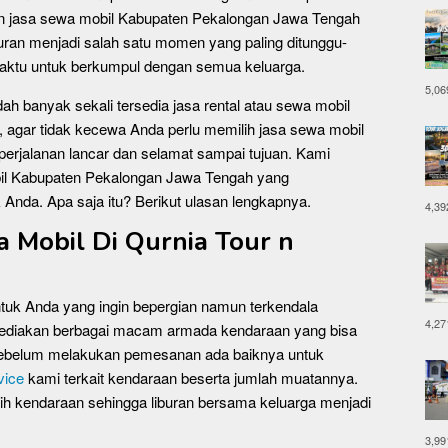
n jasa sewa mobil Kabupaten Pekalongan Jawa Tengah
uran menjadi salah satu momen yang paling ditunggu-
 waktu untuk berkumpul dengan semua keluarga.
5,06
dah banyak sekali tersedia jasa rental atau sewa mobil
u, agar tidak kecewa Anda perlu memilih jasa sewa mobil
perjalanan lancar dan selamat sampai tujuan. Kami
obil Kabupaten Pekalongan Jawa Tengah yang
nda. Apa saja itu? Berikut ulasan lengkapnya.
4,39
Mobil Di Qurnia Tour n
uk Anda yang ingin bepergian namun terkendala
4,27
yediakan berbagai macam armada kendaraan yang bisa
 Sebelum melakukan pemesanan ada baiknya untuk
vice
kami terkait kendaraan beserta jumlah muatannya.
ih kendaraan sehingga liburan bersama keluarga menjadi
3,99