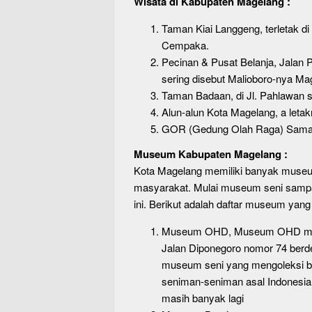
Wisata di Kabupaten Magelang :
Taman Kiai Langgeng,
terletak d
Cempaka.
Pecinan & Pusat Belanja,
Jalan 
sering disebut Malioboro-nya Ma
Taman Badaan,
di Jl. Pahlawan 
Alun-alun Kota Magelang,
a letak
GOR (Gedung Olah Raga) Samapt
Museum Kabupaten Magelang :
Kota Magelang memiliki banyak museum
masyarakat. Mulai museum seni sampai
ini. Berikut adalah daftar museum yang
Museum OHD, Museum OHD merupa
Jalan Diponegoro nomor 74 ber
museum seni yang mengoleksi ber
seniman-seniman asal Indonesia y
masih banyak lagi