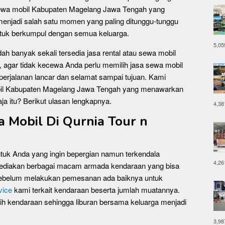
ewa mobil Kabupaten Magelang Jawa Tengah yang
menjadi salah satu momen yang paling ditunggu-tunggu
untuk berkumpul dengan semua keluarga.
5,05
dah banyak sekali tersedia jasa rental atau sewa mobil
u, agar tidak kecewa Anda perlu memilih jasa sewa mobil
perjalanan lancar dan selamat sampai tujuan. Kami
mobil Kabupaten Magelang Jawa Tengah yang menawarkan
a itu? Berikut ulasan lengkapnya.
4,38
Mobil Di Qurnia Tour n
uk Anda yang ingin bepergian namun terkendala
4,26
yediakan berbagai macam armada kendaraan yang bisa
 Sebelum melakukan pemesanan ada baiknya untuk
vice
kami terkait kendaraan beserta jumlah muatannya.
ih kendaraan sehingga liburan bersama keluarga menjadi
3,98