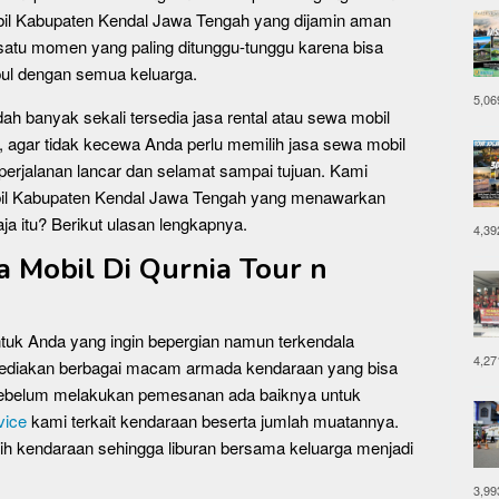
il Kabupaten Kendal Jawa Tengah yang dijamin aman
 satu momen yang paling ditunggu-tunggu karena bisa
pul dengan semua keluarga.
5,06
dah banyak sekali tersedia jasa rental atau sewa mobil
u, agar tidak kecewa Anda perlu memilih jasa sewa mobil
perjalanan lancar dan selamat sampai tujuan. Kami
obil Kabupaten Kendal Jawa Tengah yang menawarkan
a itu? Berikut ulasan lengkapnya.
4,39
Mobil Di Qurnia Tour n
uk Anda yang ingin bepergian namun terkendala
4,27
yediakan berbagai macam armada kendaraan yang bisa
 Sebelum melakukan pemesanan ada baiknya untuk
vice
kami terkait kendaraan beserta jumlah muatannya.
ih kendaraan sehingga liburan bersama keluarga menjadi
3,99