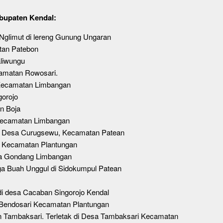
abupaten Kendal:
Nglimut di lereng Gunung Ungaran
tan Patebon
liwungu
camatan Rowosari.
 Kecamatan Limbangan
orojo
n Boja
i Kecamatan Limbangan
di Desa Curugsewu, Kecamatan Patean
 Kecamatan Plantungan
sa Gondang Limbangan
a Buah Unggul di Sidokumpul Patean
di desa Cacaban Singorojo Kendal
a Bendosari Kecamatan Plantungan
 Tambaksari. Terletak di Desa Tambaksari Kecamatan