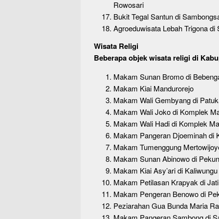
Rowosari
Bukit Tegal Santun di Sambongsa
Agroeduwisata Lebah Trigona di
Wisata Religi
Beberapa objek wisata religi di Kab
Makam Sunan Bromo di Bebenga
Makam Kiai Mandurorejo
Makam Wali Gembyang di Patuk
Makam Wali Joko di Komplek Ma
Makam Wali Hadi di Komplek Ma
Makam Pangeran Djoeminah di 
Makam Tumenggung Mertowijoy
Makam Sunan Abinowo di Peku
Makam Kiai Asy’ari di Kaliwungu
Makam Petilasan Krapyak di Jat
Makam Pengeran Benowo di Pek
Peziarahan Gua Bunda Maria Ra
Makam Pangeran Sambong di Sa