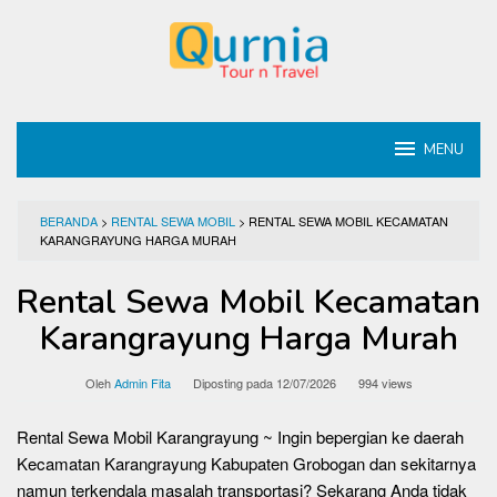
Loncat
ke
konten
MENU
BERANDA
>
RENTAL SEWA MOBIL
>
RENTAL SEWA MOBIL KECAMATAN
KARANGRAYUNG HARGA MURAH
Rental Sewa Mobil Kecamatan
Karangrayung Harga Murah
Oleh
Admin Fita
Diposting pada
12/07/2026
994 views
Rental Sewa Mobil Karangrayung ~ Ingin bepergian ke daerah
Kecamatan Karangrayung Kabupaten Grobogan dan sekitarnya
namun terkendala masalah transportasi? Sekarang Anda tidak