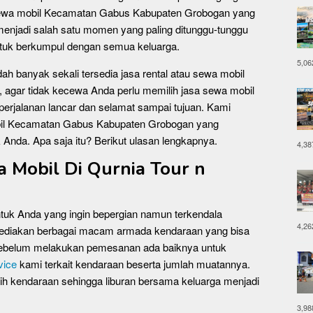
sewa mobil Kecamatan Gabus Kabupaten Grobogan yang
menjadi salah satu momen yang paling ditunggu-tunggu
untuk berkumpul dengan semua keluarga.
5,06
dah banyak sekali tersedia jasa rental atau sewa mobil
u, agar tidak kecewa Anda perlu memilih jasa sewa mobil
perjalanan lancar dan selamat sampai tujuan. Kami
mobil Kecamatan Gabus Kabupaten Grobogan yang
nda. Apa saja itu? Berikut ulasan lengkapnya.
4,38
Mobil Di Qurnia Tour n
uk Anda yang ingin bepergian namun terkendala
4,26
yediakan berbagai macam armada kendaraan yang bisa
 Sebelum melakukan pemesanan ada baiknya untuk
vice
kami terkait kendaraan beserta jumlah muatannya.
ih kendaraan sehingga liburan bersama keluarga menjadi
3,98