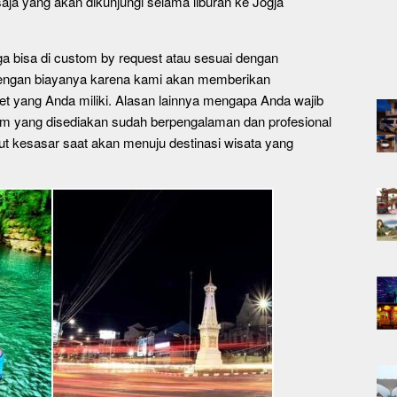
aja yang akan dikunjungi selama liburan ke Jogja
uga bisa di custom by request atau sesuai dengan
 dengan biayanya karena kami akan memberikan
t yang Anda miliki. Alasan lainnya mengapa Anda wajib
m yang disediakan sudah berpengalaman dan profesional
akut kesasar saat akan menuju destinasi wisata yang