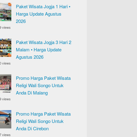
Paket Wisata Jogja 1 Hari •
Harga Update Agustus
2026
9 views
Paket Wisata Jogja 3 Hari 2
Malam • Harga Update
Agustus 2026
0 views
Promo Harga Paket Wisata
Religi Wali Songo Untuk
Anda Di Malang
9 views
Promo Harga Paket Wisata
Religi Wali Songo Untuk
Anda Di Cirebon
7 views