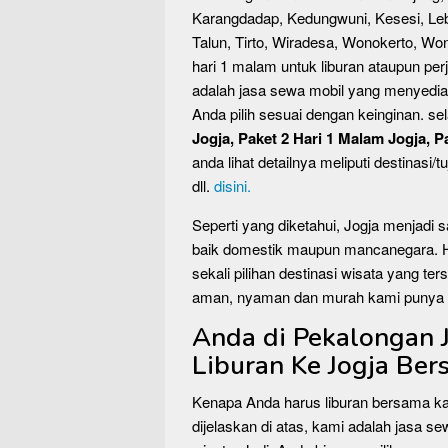
Karangdadap, Kedungwuni, Kesesi, Leb
Talun, Tirto, Wiradesa, Wonokerto, Wo
hari 1 malam untuk liburan ataupun pe
adalah jasa sewa mobil yang menyediak
Anda pilih sesuai dengan keinginan. se
Jogja, Paket 2 Hari 1 Malam Jogja, 
anda lihat detailnya meliputi destinasi/
dll.
disini.
Seperti yang diketahui, Jogja menjadi s
baik domestik maupun mancanegara. H
sekali pilihan destinasi wisata yang te
aman, nyaman dan murah kami punya 
Anda di Pekalongan 
Liburan Ke Jogja Ber
Kenapa Anda harus liburan bersama kam
dijelaskan di atas, kami adalah jasa s