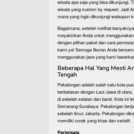
wisata apa saja yang bisa dikunjungi. 
wisata yang custom by request. Jadi 
mana yang ingin dikunjungi walaupun ke
Bagaimana, setelah melihat banyaknya
meyakinkan Anda untuk menggunakan l
dengan pilihan paket dan cara pemesa
kami ya! Semoga liburan Anda bersa
menggunakan jasa yang kami tawarka
Beberapa Hal Yang Mesti An
Tengah
Pekalongan adalah salah satu kota pu
berbatasan dengan Laut Jawa di utara,
di sebelah selatan dan barat. Kota ini 
Semarang-Surabaya. Pekalongan berja
sebelah timur Jakarta. Pekalongan dik
memiliki corak yang khas dan variatif.
Pariwisata