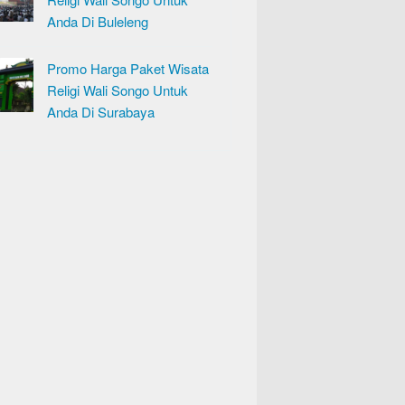
Anda Di Buleleng
Promo Harga Paket Wisata
Religi Wali Songo Untuk
Anda Di Surabaya