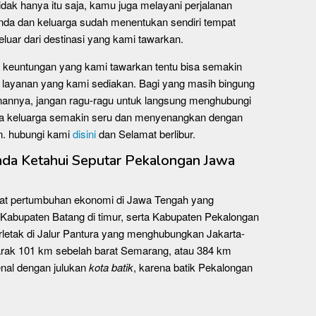
Tidak hanya itu saja, kamu juga melayani perjalanan
Anda dan keluarga sudah menentukan sendiri tempat
luar dari destinasi yang kami tawarkan.
 keuntungan yang kami tawarkan tentu bisa semakin
ayanan yang kami sediakan. Bagi yang masih bingung
nannya, jangan ragu-ragu untuk langsung menghubungi
ma keluarga semakin seru dan menyenangkan dengan
n. hubungi kami
disini
dan Selamat berlibur.
da Ketahui Seputar Pekalongan Jawa
sat pertumbuhan ekonomi di Jawa Tengah yang
 Kabupaten Batang di timur, serta Kabupaten Pekalongan
terletak di Jalur Pantura yang menghubungkan Jakarta-
rak 101 km sebelah barat Semarang, atau 384 km
enal dengan julukan
kota batik
, karena batik Pekalongan