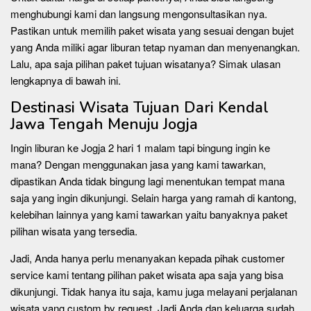
menghubungi kami dan langsung mengonsultasikan nya.
Pastikan untuk memilih paket wisata yang sesuai dengan bujet
yang Anda miliki agar liburan tetap nyaman dan menyenangkan.
Lalu, apa saja pilihan paket tujuan wisatanya? Simak ulasan
lengkapnya di bawah ini.
Destinasi Wisata Tujuan Dari Kendal
Jawa Tengah Menuju Jogja
Ingin liburan ke Jogja 2 hari 1 malam tapi bingung ingin ke
mana? Dengan menggunakan jasa yang kami tawarkan,
dipastikan Anda tidak bingung lagi menentukan tempat mana
saja yang ingin dikunjungi. Selain harga yang ramah di kantong,
kelebihan lainnya yang kami tawarkan yaitu banyaknya paket
pilihan wisata yang tersedia.
Jadi, Anda hanya perlu menanyakan kepada pihak customer
service kami tentang pilihan paket wisata apa saja yang bisa
dikunjungi. Tidak hanya itu saja, kamu juga melayani perjalanan
wisata yang custom by request. Jadi Anda dan keluarga sudah