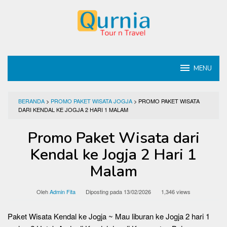
Loncat
ke
konten
MENU
BERANDA
>
PROMO PAKET WISATA JOGJA
>
PROMO PAKET WISATA
DARI KENDAL KE JOGJA 2 HARI 1 MALAM
Promo Paket Wisata dari
Kendal ke Jogja 2 Hari 1
Malam
Oleh
Admin Fita
Diposting pada
13/02/2026
1,346 views
Paket Wisata Kendal ke Jogja ~ Mau liburan ke Jogja 2 hari 1