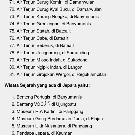
Air Terjun Curug Kemiri, di Damarwulan
Air Terjun Curug Kyai Buku, di Damarwulan
Air Terjun Karang Nongko, di Banyumanis
Air Terjun Grenjengan, di Banyumanis
Air Terjun Statah, di Batealit
Air Terjun Cabe, di Batealit
Air Terjun Seberuk, di Batealit
Air Terjun Jenggureng, di Sumanding
Air Terjun Mloso Indah, di Sukodono
Air Terjun Ngipik Indah, di Langon
Air Terjun Grojokan Wergol, di Reguklampitan
Wisata Sejarah
yang ada di Jepara yaitu :
Benteng Portugis, di Banyumanis
[13]
Benteng VOC,
di Ujungbatu
Museum R.A Kartini, di Panggang
Museum Gong Perdamaian Dunia, di Plajan
Museum Ukir Nusantara, di Panggang
Pendapa Jepara, di Kauman