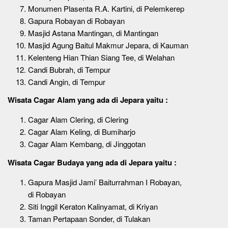
Monumen Plasenta R.A. Kartini, di Pelemkerep
Gapura Robayan di Robayan
Masjid Astana Mantingan, di Mantingan
Masjid Agung Baitul Makmur Jepara, di Kauman
Kelenteng Hian Thian Siang Tee, di Welahan
Candi Bubrah, di Tempur
Candi Angin, di Tempur
Wisata Cagar Alam
yang ada di Jepara yaitu :
Cagar Alam Clering, di Clering
Cagar Alam Keling, di Bumiharjo
Cagar Alam Kembang, di Jinggotan
Wisata Cagar Budaya
yang ada di Jepara yaitu :
Gapura Masjid Jami’ Baiturrahman I Robayan,
di Robayan
Siti Inggil Keraton Kalinyamat, di Kriyan
Taman Pertapaan Sonder, di Tulakan