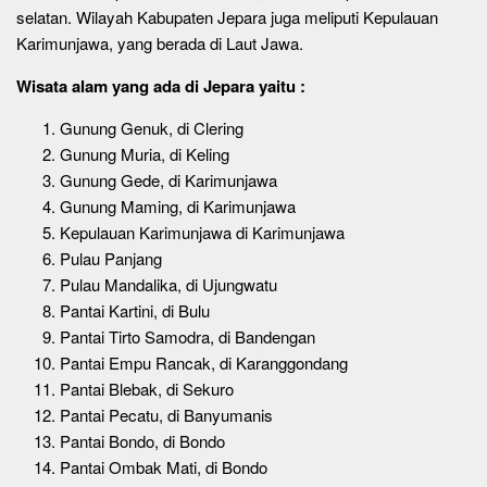
selatan. Wilayah Kabupaten Jepara juga meliputi Kepulauan
Karimunjawa, yang berada di Laut Jawa.
Wisata alam yang ada di Jepara yaitu :
Gunung Genuk, di Clering
Gunung Muria, di Keling
Gunung Gede, di Karimunjawa
Gunung Maming, di Karimunjawa
Kepulauan Karimunjawa di Karimunjawa
Pulau Panjang
Pulau Mandalika, di Ujungwatu
Pantai Kartini, di Bulu
Pantai Tirto Samodra, di Bandengan
Pantai Empu Rancak, di Karanggondang
Pantai Blebak, di Sekuro
Pantai Pecatu, di Banyumanis
Pantai Bondo, di Bondo
Pantai Ombak Mati, di Bondo