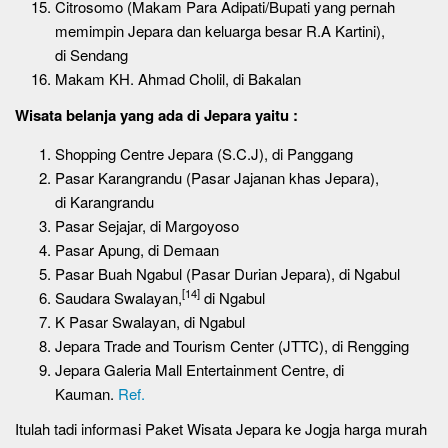
Citrosomo (Makam Para Adipati/Bupati yang pernah
memimpin Jepara dan keluarga besar R.A Kartini),
di Sendang
Makam KH. Ahmad Cholil, di Bakalan
Wisata belanja
yang ada di Jepara yaitu :
Shopping Centre Jepara (S.C.J), di Panggang
Pasar Karangrandu (Pasar Jajanan khas Jepara),
di Karangrandu
Pasar Sejajar, di Margoyoso
Pasar Apung, di Demaan
Pasar Buah Ngabul (Pasar Durian Jepara), di Ngabul
[14]
Saudara Swalayan,
di Ngabul
K Pasar Swalayan, di Ngabul
Jepara Trade and Tourism Center (JTTC), di Rengging
Jepara Galeria Mall Entertainment Centre, di
Kauman.
Ref.
Itulah tadi informasi Paket Wisata Jepara ke Jogja harga murah