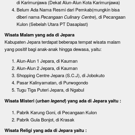
di Karimunjawa (Dekat Alun-Alun Kota Karimunjawa)
Belum Ada Nama Resmi dari Pemkab(mungkin bisa
diberi nama
Pecangaan Culinary Centre
), di Pecangaan
Kulon (Sebelah Utara PT Dasaplast)
Wisata Malam
yang ada di Jepara
Kabupaten Jepara terdapat beberapa tempat wisata malam
yang positif bagi anak-anak hingga dewasa, yaitu:
Alun-Alun 1 Jepara, di Kauman
Alun-Alun 2 Jepara, di Kauman
Shopping Centre Jepara (S.C.J), di Jobokuto
Pasar Kalinyamatan, di Purwogondo
Tugu Tiga Puteri Jepara, di Ngabul
Wisata Misteri (
urban legend
)
yang ada di Jepara yaitu :
Pabrik Karung Goni, di Pecangaan Kulon
Pabrik Gula Bonjot, di Krasak
Wisata Religi
yang ada di Jepara yaitu :