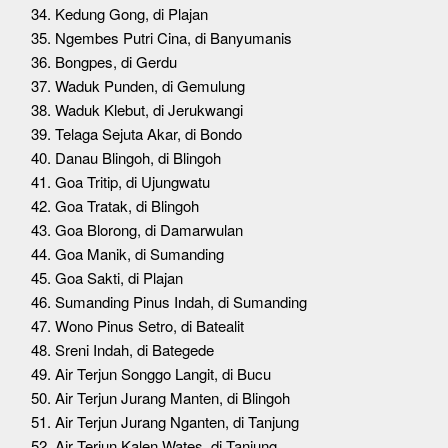
Kedung Gong, di Plajan
Ngembes Putri Cina, di Banyumanis
Bongpes, di Gerdu
Waduk Punden, di Gemulung
Waduk Klebut, di Jerukwangi
Telaga Sejuta Akar, di Bondo
Danau Blingoh, di Blingoh
Goa Tritip, di Ujungwatu
Goa Tratak, di Blingoh
Goa Blorong, di Damarwulan
Goa Manik, di Sumanding
Goa Sakti, di Plajan
Sumanding Pinus Indah, di Sumanding
Wono Pinus Setro, di Batealit
Sreni Indah, di Bategede
Air Terjun Songgo Langit, di Bucu
Air Terjun Jurang Manten, di Blingoh
Air Terjun Jurang Nganten, di Tanjung
Air Terjun Kalen Wates, di Tanjung