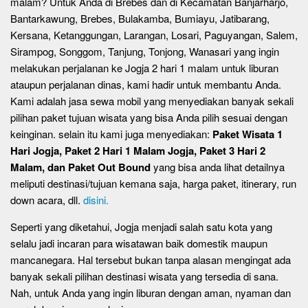
malam? Untuk Anda di Brebes dan di Kecamatan Banjarharjo,
Bantarkawung, Brebes, Bulakamba, Bumiayu, Jatibarang,
Kersana, Ketanggungan, Larangan, Losari, Paguyangan, Salem,
Sirampog, Songgom, Tanjung, Tonjong, Wanasari yang ingin
melakukan perjalanan ke Jogja 2 hari 1 malam untuk liburan
ataupun perjalanan dinas, kami hadir untuk membantu Anda.
Kami adalah jasa sewa mobil yang menyediakan banyak sekali
pilihan paket tujuan wisata yang bisa Anda pilih sesuai dengan
keinginan. selain itu kami juga menyediakan:
Paket Wisata 1
Hari Jogja, Paket 2 Hari 1 Malam Jogja, Paket 3 Hari 2
Malam, dan Paket Out Bound
yang bisa anda lihat detailnya
meliputi destinasi/tujuan kemana saja, harga paket, itinerary, run
down acara, dll.
disini.
Seperti yang diketahui, Jogja menjadi salah satu kota yang
selalu jadi incaran para wisatawan baik domestik maupun
mancanegara. Hal tersebut bukan tanpa alasan mengingat ada
banyak sekali pilihan destinasi wisata yang tersedia di sana.
Nah, untuk Anda yang ingin liburan dengan aman, nyaman dan