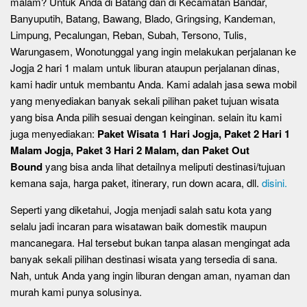
malam? Untuk Anda di Batang dan di Kecamatan Bandar,
Banyuputih, Batang, Bawang, Blado, Gringsing, Kandeman,
Limpung, Pecalungan, Reban, Subah, Tersono, Tulis,
Warungasem, Wonotunggal yang ingin melakukan perjalanan ke
Jogja 2 hari 1 malam untuk liburan ataupun perjalanan dinas,
kami hadir untuk membantu Anda. Kami adalah jasa sewa mobil
yang menyediakan banyak sekali pilihan paket tujuan wisata
yang bisa Anda pilih sesuai dengan keinginan. selain itu kami
juga menyediakan:
Paket Wisata 1 Hari Jogja, Paket 2 Hari 1
Malam Jogja, Paket 3 Hari 2 Malam, dan Paket Out
Bound
yang bisa anda lihat detailnya meliputi destinasi/tujuan
kemana saja, harga paket, itinerary, run down acara, dll.
disini.
Seperti yang diketahui, Jogja menjadi salah satu kota yang
selalu jadi incaran para wisatawan baik domestik maupun
mancanegara. Hal tersebut bukan tanpa alasan mengingat ada
banyak sekali pilihan destinasi wisata yang tersedia di sana.
Nah, untuk Anda yang ingin liburan dengan aman, nyaman dan
murah kami punya solusinya.