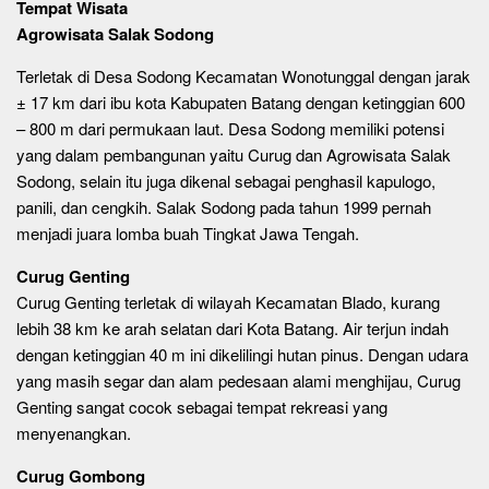
Tempat Wisata
Agrowisata Salak Sodong
Terletak di Desa Sodong Kecamatan Wonotunggal dengan jarak
± 17 km dari ibu kota Kabupaten Batang dengan ketinggian 600
– 800 m dari permukaan laut. Desa Sodong memiliki potensi
yang dalam pembangunan yaitu Curug dan Agrowisata Salak
Sodong, selain itu juga dikenal sebagai penghasil kapulogo,
panili, dan cengkih. Salak Sodong pada tahun 1999 pernah
menjadi juara lomba buah Tingkat Jawa Tengah.
Curug Genting
Curug Genting terletak di wilayah Kecamatan Blado, kurang
lebih 38 km ke arah selatan dari Kota Batang. Air terjun indah
dengan ketinggian 40 m ini dikelilingi hutan pinus. Dengan udara
yang masih segar dan alam pedesaan alami menghijau, Curug
Genting sangat cocok sebagai tempat rekreasi yang
menyenangkan.
Curug Gombong