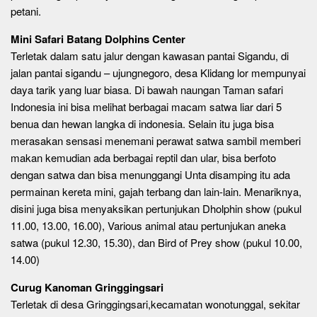
petani.
Mini Safari Batang Dolphins Center
Terletak dalam satu jalur dengan kawasan pantai Sigandu, di
jalan pantai sigandu – ujungnegoro, desa Klidang lor mempunyai
daya tarik yang luar biasa. Di bawah naungan Taman safari
Indonesia ini bisa melihat berbagai macam satwa liar dari 5
benua dan hewan langka di indonesia. Selain itu juga bisa
merasakan sensasi menemani perawat satwa sambil memberi
makan kemudian ada berbagai reptil dan ular, bisa berfoto
dengan satwa dan bisa menunggangi Unta disamping itu ada
permainan kereta mini, gajah terbang dan lain-lain. Menariknya,
disini juga bisa menyaksikan pertunjukan Dholphin show (pukul
11.00, 13.00, 16.00), Various animal atau pertunjukan aneka
satwa (pukul 12.30, 15.30), dan Bird of Prey show (pukul 10.00,
14.00)
Curug Kanoman Gringgingsari
Terletak di desa Gringgingsari,kecamatan wonotunggal, sekitar