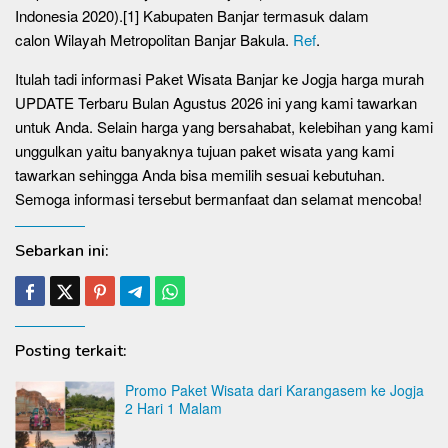
Indonesia 2020).
[1] Kabupaten Banjar termasuk dalam
calon Wilayah Metropolitan Banjar Bakula.
Ref
.
Itulah tadi informasi Paket Wisata Banjar ke Jogja harga murah
UPDATE Terbaru Bulan Agustus 2026 ini yang kami tawarkan
untuk Anda. Selain harga yang bersahabat, kelebihan yang kami
unggulkan yaitu banyaknya tujuan paket wisata yang kami
tawarkan sehingga Anda bisa memilih sesuai kebutuhan.
Semoga informasi tersebut bermanfaat dan selamat mencoba!
Sebarkan ini:
Posting terkait:
Promo Paket Wisata dari Karangasem ke Jogja
2 Hari 1 Malam