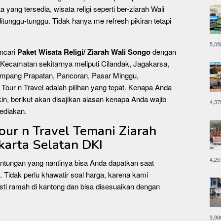
yang tersedia, wisata religi seperti ber-ziarah Wali
itunggu-tunggu. Tidak hanya me refresh pikiran tetapi
5,05
ncari
Paket Wisata Religi/ Ziarah Wali Songo
dengan
 Kecamatan sekitarnya meliputi Cilandak, Jagakarsa,
mpang Prapatan, Pancoran, Pasar Minggu,
Tour n Travel adalah pilihan yang tepat. Kenapa Anda
n, berikut akan disajikan alasan kenapa Anda wajib
4,37
sediakan.
Tour n Travel Temani Ziarah
karta Selatan DKI
4,25
untungan yang nantinya bisa Anda dapatkan saat
. Tidak perlu khawatir soal harga, karena kami
i ramah di kantong dan bisa disesuaikan dengan
3,98