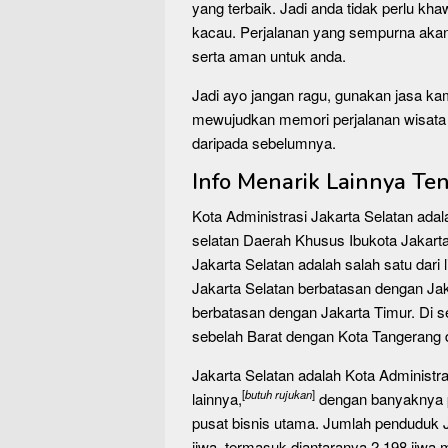
yang terbaik. Jadi anda tidak perlu kha
kacau. Perjalanan yang sempurna a
serta aman untuk anda.
Jadi ayo jangan ragu, gunakan jasa kam
mewujudkan memori perjalanan wisata 
daripada sebelumnya.
Info Menarik Lainnya Te
Kota Administrasi Jakarta Selatan ada
selatan Daerah Khusus Ibukota Jakart
Jakarta Selatan adalah salah satu dari 
Jakarta Selatan berbatasan dengan Jak
berbatasan dengan Jakarta Timur. Di 
sebelah Barat dengan Kota Tangerang 
Jakarta Selatan adalah Kota Administr
[
butuh rujukan
]
lainnya,
dengan banyaknya 
pusat bisnis utama. Jumlah penduduk 
jiwa, termasuk diantaranya 2.198 jiw