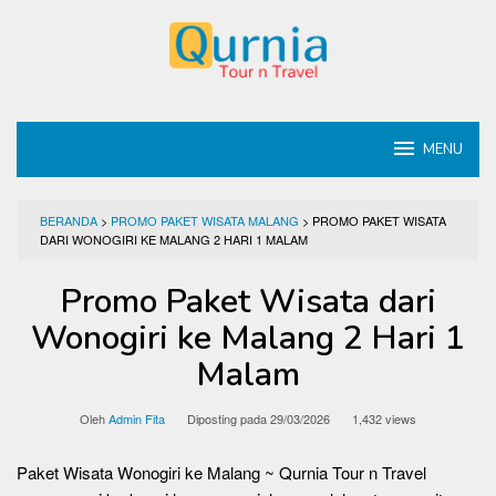
Loncat
ke
konten
MENU
BERANDA
>
PROMO PAKET WISATA MALANG
>
PROMO PAKET WISATA
DARI WONOGIRI KE MALANG 2 HARI 1 MALAM
Promo Paket Wisata dari
Wonogiri ke Malang 2 Hari 1
Malam
Oleh
Admin Fita
Diposting pada
29/03/2026
1,432 views
Paket Wisata Wonogiri ke Malang ~ Qurnia Tour n Travel