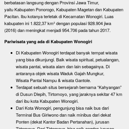
berbatasan langsung dengan Provinsi Jawa Timur,
yaitu Kabupaten Ponorogo, Kabupaten Magetan dan Kabupaten
Pacitan. Ibu kotanya terletak di Kecamatan Wonogiri. Luas
kabupaten ini 1.822,37 km² dengan populasi 928.904 jiwa
(2016) dan meningkat menjadi 954.706 pada tahun 2017.
Pariwisata yang ada di Kabupaten Wonogiri
Di Kabupaten Wonogiri terdapat banyak tempat wisata
yang bisa dikunjungi. Baik wisata spiritual, petualangan,
wisata pantai, wisata alam dan lain sebagainya. Di
antaranya objek wisata Waduk Gajah Mungkur,
Wisata Pantai Nampu & wisata Gantole.
Terdapat sebuah situs bersejarah bernama “Kahyangan”
di Dusun Dlepih, Tirtomoyo, yang jaraknya sekitar 47 km
dari ibu kota Kabupaten Wonogiri.
Dari Kota Wonogiri, pengunjung bisa naik bus dari
Terminal Bus Giriwono dan naik minibus dari dekat
Ponten (dekat Kantor Badan Pertanahan), jurusan
Tirtomoyo. Dari Tirtomoyo, bisa naik angdes jurusan