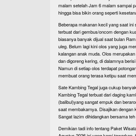
malam setelah Jam 6 malam sampai pag
hingga bisa bikin orang seperti kesetan
Beberapa makanan kecil yang saat ini
terbuat dari gembus/oncom dengan kua
biasanya banyak dijual saat bulan Ram
uleg. Belum lagi kini olos yang juga me
kalangan anak muda. Olos merupakan pa
dan digoreng kering, di dalamnya berisi
Namun di setiap olos terdapat potong
membuat orang terasa ketipu saat mem
Sate Kambing Tegal juga cukup banyak 
Kambing Tegal terbuat dari daging ka
(balibul)yang sangat empuk dan beraro
saat membakarnya. Disajikan dengan k
Sangat lazim dihidangkan bersama teh 
Demikian tadi info tentang Paket Wisa
Agustus 2026 ini yang kami tawarkan.