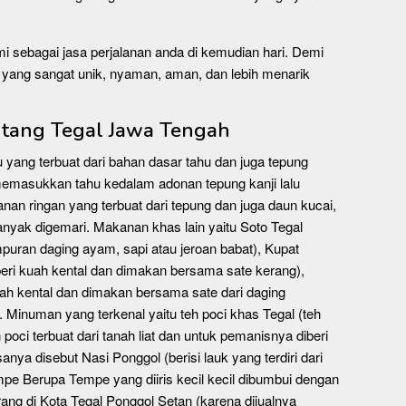
i sebagai jasa perjalanan anda di kemudian hari. Demi
yang sangat unik, nyaman, aman, dan lebih menarik
ntang Tegal Jawa Tengah
u yang terbuat dari bahan dasar tahu dan juga tepung
a memasukkan tahu kedalam adonan tepung kanji lalu
anan ringan yang terbuat dari tepung dan juga daun kucai,
nyak digemari. Makanan khas lain yaitu Soto Tegal
uran daging ayam, sapi atau jeroan babat), Kupat
eri kuah kental dan dimakan bersama sate kerang),
uah kental dan dimakan bersama sate dari daging
 Minuman yang terkenal yaitu teh poci khas Tegal (teh
poci terbuat dari tanah liat dan untuk pemanisnya diberi
anya disebut Nasi Ponggol (berisi lauk yang terdiri dari
pe Berupa Tempe yang diiris kecil kecil dibumbui dengan
rang di Kota Tegal Ponggol Setan (karena dijualnya