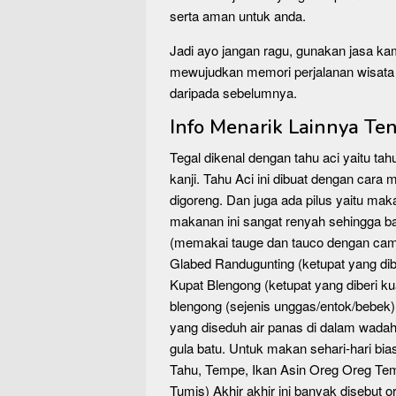
serta aman untuk anda.
Jadi ayo jangan ragu, gunakan jasa kam
mewujudkan memori perjalanan wisata 
daripada sebelumnya.
Info Menarik Lainnya Te
Tegal dikenal dengan tahu aci yaitu tah
kanji. Tahu Aci ini dibuat dengan car
digoreng. Dan juga ada pilus yaitu mak
makanan ini sangat renyah sehingga ba
(memakai tauge dan tauco dengan camp
Glabed Randugunting (ketupat yang dib
Kupat Blengong (ketupat yang diberi k
blengong (sejenis unggas/entok/bebek).
yang diseduh air panas di dalam wadah 
gula batu. Untuk makan sehari-hari bias
Tahu, Tempe, Ikan Asin Oreg Oreg Tem
Tumis) Akhir akhir ini banyak disebut o