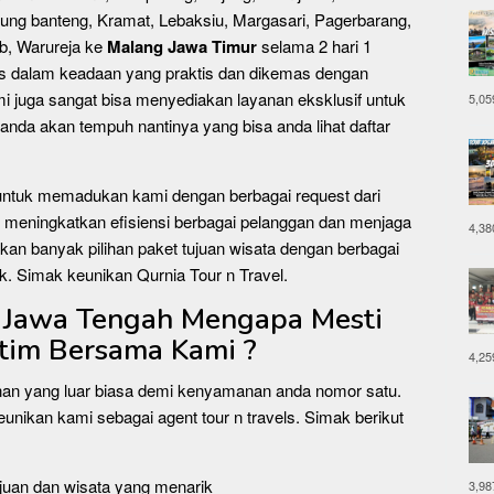
ung banteng, Kramat, Lebaksiu, Margasari, Pagerbarang,
ub, Warureja ke
Malang Jawa Timur
selama 2 hari 1
kas dalam keadaan yang praktis dan dikemas dengan
i juga sangat bisa menyediakan layanan eksklusif untuk
5,05
nda akan tempuh nantinya yang bisa anda lihat daftar
 untuk memadukan kami dengan berbagai request dari
 meningkatkan efisiensi berbagai pelanggan dan menjaga
4,38
an banyak pilihan paket tujuan wisata dengan berbagai
k. Simak keunikan Qurnia Tour n Travel.
l Jawa Tengah Mengapa Mesti
atim Bersama Kami ?
4,25
nan yang luar biasa demi kenyamanan anda nomor satu.
eunikan kami sebagai agent tour n travels. Simak berikut
tujuan dan wisata yang menarik
3,98