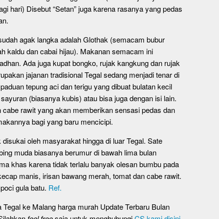
i hari) Disebut “Setan” juga karena rasanya yang pedas
an.
 sudah agak langka adalah Glothak (semacam bubur
h kaldu dan cabai hijau). Makanan semacam ini
adhan. Ada juga kupat bongko, rujak kangkung dan rujak
rupakan jajanan tradisional Tegal sedang menjadi tenar di
duan tepung aci dan terigu yang dibuat bulatan kecil
 sayuran (biasanya kubis) atau bisa juga dengan isi lain.
an cabe rawit yang akan memberikan sensasi pedas dan
akannya bagi yang baru mencicipi.
disukai oleh masyarakat hingga di luar Tegal. Sate
mbing muda biasanya berumur di bawah lima bulan
ma khas karena tidak terlalu banyak olesan bumbu pada
ecap manis, irisan bawang merah, tomat dan cabe rawit.
poci gula batu.
Ref.
ta Tegal ke Malang harga murah Update Terbaru Bulan
 Silahkan
feel free
saja untuk menghubungi
CS kami disini
.