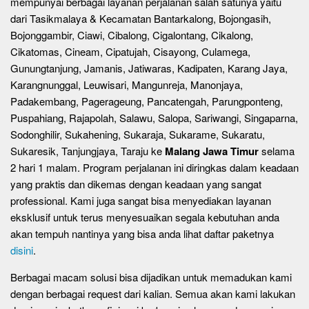
mempunyai berbagai layanan perjalanan salah satunya yaitu
dari Tasikmalaya & Kecamatan Bantarkalong, Bojongasih,
Bojonggambir, Ciawi, Cibalong, Cigalontang, Cikalong,
Cikatomas, Cineam, Cipatujah, Cisayong, Culamega,
Gunungtanjung, Jamanis, Jatiwaras, Kadipaten, Karang Jaya,
Karangnunggal, Leuwisari, Mangunreja, Manonjaya,
Padakembang, Pagerageung, Pancatengah, Parungponteng,
Puspahiang, Rajapolah, Salawu, Salopa, Sariwangi, Singaparna,
Sodonghilir, Sukahening, Sukaraja, Sukarame, Sukaratu,
Sukaresik, Tanjungjaya, Taraju ke
Malang Jawa Timur
selama
2 hari 1 malam. Program perjalanan ini diringkas dalam keadaan
yang praktis dan dikemas dengan keadaan yang sangat
professional. Kami juga sangat bisa menyediakan layanan
eksklusif untuk terus menyesuaikan segala kebutuhan anda
akan tempuh nantinya yang bisa anda lihat daftar paketnya
disini
.
Berbagai macam solusi bisa dijadikan untuk memadukan kami
dengan berbagai request dari kalian. Semua akan kami lakukan