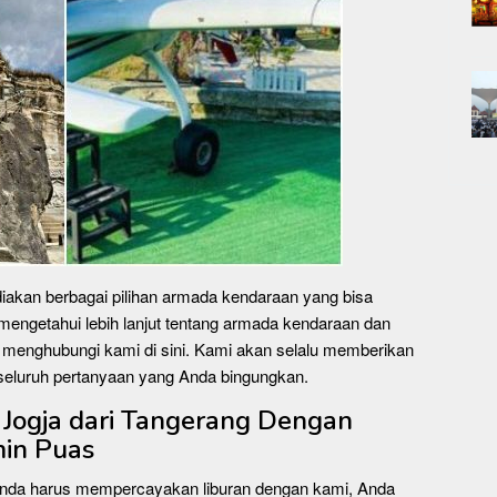
diakan berbagai pilihan armada kendaraan yang bisa
engetahui lebih lanjut tentang armada kendaraan dan
 menghubungi kami di sini. Kami akan selalu memberikan
eluruh pertanyaan yang Anda bingungkan.
 Jogja dari Tangerang Dengan
min Puas
nda harus mempercayakan liburan dengan kami, Anda