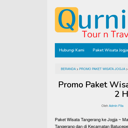
Loncat
ke
konten
Hubungi Kami
Paket Wisata Jogja
BERANDA
>
PROMO PAKET WISATA JOGJA
Promo Paket Wisa
2 H
Oleh
Admin Fita
Paket Wisata Tangerang ke Jogja ~ Mau
Tangerang dan di Kecamatan Batuceper