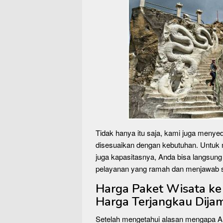
Tidak hanya itu saja, kami juga menye
disesuaikan dengan kebutuhan. Untuk m
juga kapasitasnya, Anda bisa langsung
pelayanan yang ramah dan menjawab s
Harga Paket Wisata ke
Harga Terjangkau Dija
Setelah mengetahui alasan mengapa A