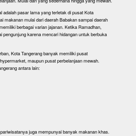
elanjaan. Mulai dari yang sederhana hingga yang mewah.
l adalah pasar lama yang terletak di pusat Kota
ai makanan mulai dari daerah Babakan sampai daerah
emiliki berbagai varian jajanan. Ketika Ramadhan,
mai pengunjung karena mencari hidangan untuk berbuka
an, Kota Tangerang banyak memiliki pusat
al, hypermarket, maupun pusat perbelanjaan mewah.
ngerang antara lain:
n pariwisatanya juga mempunyai banyak makanan khas.