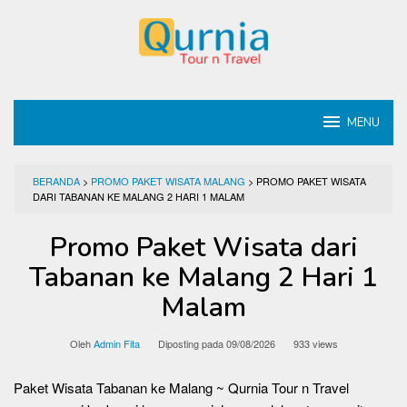
Loncat
ke
konten
MENU
BERANDA
>
PROMO PAKET WISATA MALANG
>
PROMO PAKET WISATA
DARI TABANAN KE MALANG 2 HARI 1 MALAM
Promo Paket Wisata dari
Tabanan ke Malang 2 Hari 1
Malam
Oleh
Admin Fita
Diposting pada
09/08/2026
933 views
Paket Wisata Tabanan ke Malang ~ Qurnia Tour n Travel