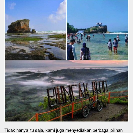
Tidak hanya itu saja, kami juga menyediakan berbagai pilihan