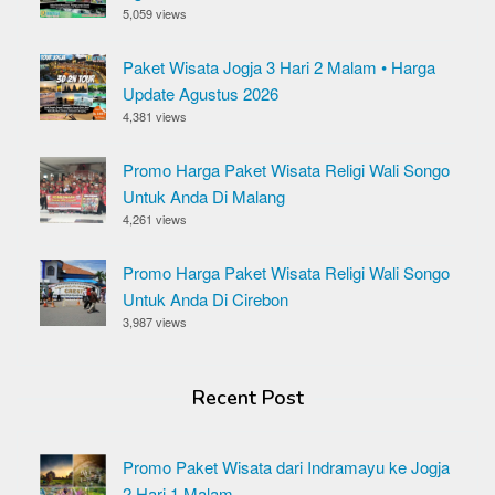
5,059 views
Paket Wisata Jogja 3 Hari 2 Malam • Harga
Update Agustus 2026
4,381 views
Promo Harga Paket Wisata Religi Wali Songo
Untuk Anda Di Malang
4,261 views
Promo Harga Paket Wisata Religi Wali Songo
Untuk Anda Di Cirebon
3,987 views
Recent Post
Promo Paket Wisata dari Indramayu ke Jogja
2 Hari 1 Malam