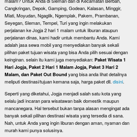
malam? Untuk Anda di Sleman dan di Kecamatan Berbah,
Cangkringan, Depok, Gamping, Godean, Kalasan, Minggir,
Mlati, Moyudan, Ngaglik, Ngemplak, Pakem, Prambanan,
Seyegan, Sleman, Tempel, Turi yang ingin melakukan
perjalanan ke Jogja 2 hari 1 malam untuk liburan ataupun
perjalanan dinas, kami hadir untuk membantu Anda. Kami
adalah jasa sewa mobil yang menyediakan banyak sekali
pilihan paket tujuan wisata yang bisa Anda pilih sesuai dengan
keinginan. selain itu kami juga menyediakan:
Paket Wisata 1
Hari Jogja, Paket 2 Hari 1 Malam Jogja, Paket 3 Hari 2
Malam, dan Paket Out Bound
yang bisa anda lihat detailnya
meliputi destinasi/tujuan kemana saja, harga paket dll.
disini
.
Seperti yang diketahui, Jogja menjadi salah satu kota yang
selalu jadi incaran para wisatawan baik domestik maupun
mancanegara. Hal tersebut bukan tanpa alasan mengingat ada
banyak sekali pilihan destinasi wisata yang tersedia di sana.
Nah, untuk Anda yang ingin liburan dengan aman, nyaman dan
murah kami punya solusinya.