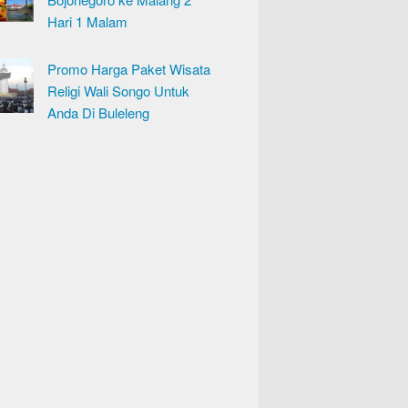
Hari 1 Malam
Promo Harga Paket Wisata
Religi Wali Songo Untuk
Anda Di Buleleng