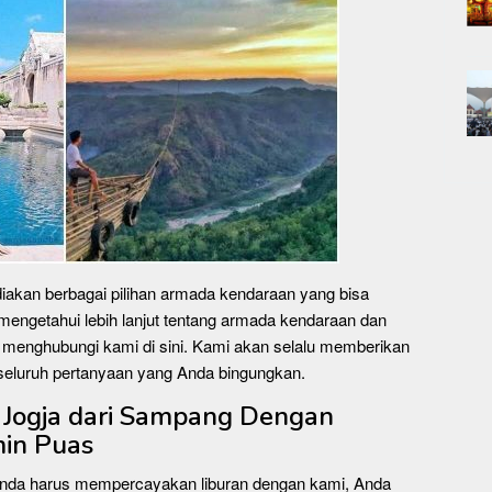
diakan berbagai pilihan armada kendaraan yang bisa
engetahui lebih lanjut tentang armada kendaraan dan
 menghubungi kami di sini. Kami akan selalu memberikan
eluruh pertanyaan yang Anda bingungkan.
 Jogja dari Sampang Dengan
min Puas
nda harus mempercayakan liburan dengan kami, Anda