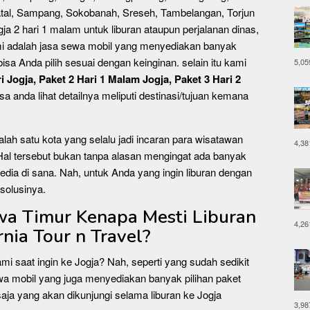
al, Sampang, Sokobanah, Sreseh, Tambelangan, Torjun
ja 2 hari 1 malam untuk liburan ataupun perjalanan dinas,
i adalah jasa sewa mobil yang menyediakan banyak
bisa Anda pilih sesuai dengan keinginan. selain itu kami
5,05
i Jogja, Paket 2 Hari 1 Malam Jogja, Paket 3 Hari 2
sa anda lihat detailnya meliputi destinasi/tujuan kemana
alah satu kota yang selalu jadi incaran para wisatawan
4,38
al tersebut bukan tanpa alasan mengingat ada banyak
rsedia di sana. Nah, untuk Anda yang ingin liburan dengan
solusinya.
a Timur Kenapa Mesti Liburan
4,26
nia Tour n Travel?
i saat ingin ke Jogja? Nah, seperti yang sudah sedikit
ewa mobil yang juga menyediakan banyak pilihan paket
aja yang akan dikunjungi selama liburan ke Jogja
3,98