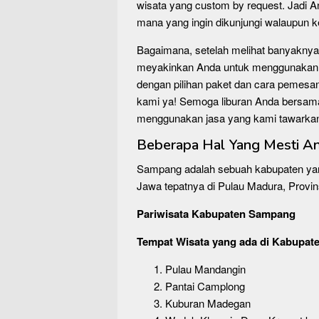
wisata yang custom by request. Jadi 
mana yang ingin dikunjungi walaupun ke
Bagaimana, setelah melihat banyaknya
meyakinkan Anda untuk menggunakan l
dengan pilihan paket dan cara pemesa
kami ya! Semoga liburan Anda bersa
menggunakan jasa yang kami tawarka
Beberapa Hal Yang Mesti A
Sampang adalah sebuah kabupaten yang 
Jawa tepatnya di Pulau Madura, Provin
Pariwisata Kabupaten Sampang
Tempat Wisata yang ada di
Kabupat
Pulau Mandangin
Pantai Camplong
Kuburan Madegan