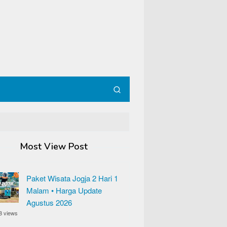
Most View Post
Paket Wisata Jogja 2 Hari 1
Malam • Harga Update
Agustus 2026
8 views