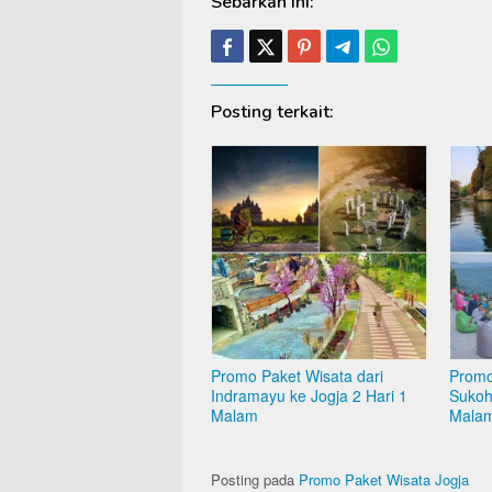
Sebarkan ini:
Posting terkait:
Promo Paket Wisata dari
Promo
Indramayu ke Jogja 2 Hari 1
Sukoha
Malam
Mala
Posting pada
Promo Paket Wisata Jogja