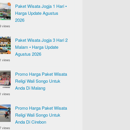
Paket Wisata Jogja 1 Hari •
Harga Update Agustus
2026
9 views
Paket Wisata Jogja 3 Hari 2
Malam • Harga Update
Agustus 2026
1 views
Promo Harga Paket Wisata
Religi Wali Songo Untuk
Anda Di Malang
1 views
Promo Harga Paket Wisata
Religi Wali Songo Untuk
Anda Di Cirebon
7 views