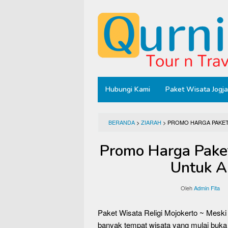
Loncat
ke
konten
Hubungi Kami
Paket Wisata Jogja
BERANDA
>
ZIARAH
>
PROMO HARGA PAKET
Promo Harga Paket
Untuk A
Oleh
Admin Fita
Paket Wisata Religi Mojokerto ~ Mesk
banyak tempat wisata yang mulai buka