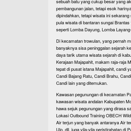
sebuah batu yang cukup besar yang ak
pembangunan jalan, tetapi esok hariny
dipindahkan, tetapi wisata ini sekara
pula wisata di bantaran sungai Branta
seperti Lomba Dayung, Lomba Layang-l
Di kecamatan trowulan, yang pernah menj
banyaknya sisa peninggalan sejarah ker
daya tarik utama wisata sejarah di kab
Kerajaan Majapahit, makam raja-raja M
tepat di pusat istana Majapahit, candi y
Candi Bajang Ratu, Candi Brahu, Cand
Candi lain yang ditemukan.
Kawasan pegunungan di kecamatan Pac
kawasan wisata andalan Kabupaten Mo
hawa sejuk pegunungan yang dirasa sa
Lokasi Outbound Training OBECH Wild
Air terjun yang banyak antaranya Air te
Ulo, dll, juga vila-vila peristirahatan di