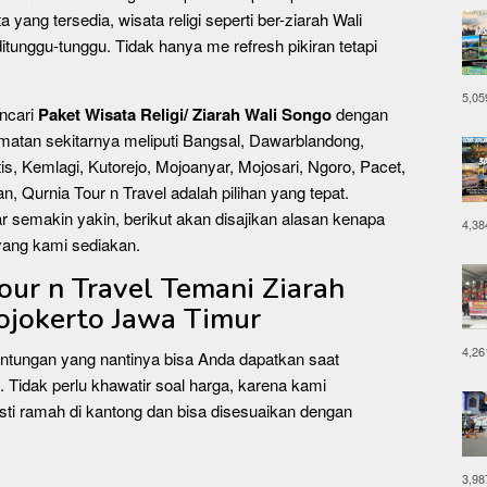
yang tersedia, wisata religi seperti ber-ziarah Wali
itunggu-tunggu. Tidak hanya me refresh pikiran tetapi
5,05
ncari
Paket Wisata Religi/ Ziarah Wali Songo
dengan
matan sekitarnya meliputi Bangsal, Dawarblandong,
is, Kemlagi, Kutorejo, Mojoanyar, Mojosari, Ngoro, Pacet,
, Qurnia Tour n Travel adalah pilihan yang tepat.
 semakin yakin, berikut akan disajikan alasan kenapa
4,38
 yang kami sediakan.
Tour n Travel Temani Ziarah
jokerto Jawa Timur
4,26
untungan yang nantinya bisa Anda dapatkan saat
. Tidak perlu khawatir soal harga, karena kami
i ramah di kantong dan bisa disesuaikan dengan
3,98