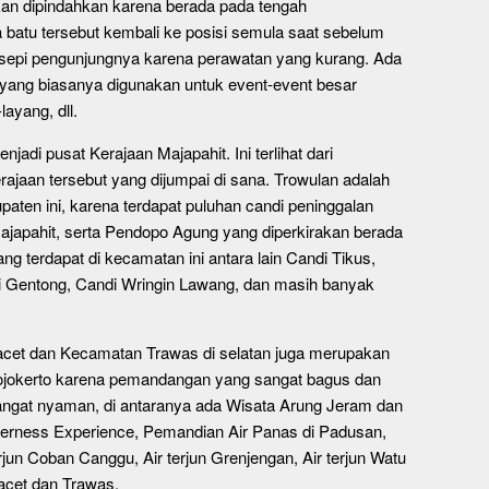
an dipindahkan karena berada pada tengah
a batu tersebut kembali ke posisi semula saat sebelum
ng sepi pengunjungnya karena perawatan yang kurang. Ada
s yang biasanya digunakan untuk event-event besar
ayang, dll.
adi pusat Kerajaan Majapahit. Ini terlihat dari
ajaan tersebut yang dijumpai di sana. Trowulan adalah
upaten ini, karena terdapat puluhan candi peninggalan
ajapahit, serta Pendopo Agung yang diperkirakan berada
ang terdapat di kecamatan ini antara lain Candi Tikus,
i Gentong, Candi Wringin Lawang, dan masih banyak
et dan Kecamatan Trawas di selatan juga merupakan
jokerto karena pemandangan yang sangat bagus dan
ngat nyaman, di antaranya ada Wisata Arung Jeram dan
erness Experience, Pemandian Air Panas di Padusan,
rjun Coban Canggu, Air terjun Grenjengan, Air terjun Watu
 Pacet dan Trawas.