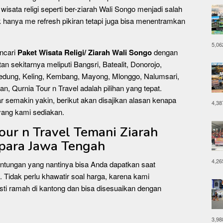
isata religi seperti ber-ziarah Wali Songo menjadi salah
k hanya me refresh pikiran tetapi juga bisa menentramkan
5,06
ncari
Paket Wisata Religi/ Ziarah Wali Songo
dengan
n sekitarnya meliputi Bangsri, Batealit, Donorojo,
edung, Keling, Kembang, Mayong, Mlonggo, Nalumsari,
n, Qurnia Tour n Travel adalah pilihan yang tepat.
 semakin yakin, berikut akan disajikan alasan kenapa
4,38
 yang kami sediakan.
Tour n Travel Temani Ziarah
para Jawa Tengah
4,26
untungan yang nantinya bisa Anda dapatkan saat
. Tidak perlu khawatir soal harga, karena kami
i ramah di kantong dan bisa disesuaikan dengan
3,98