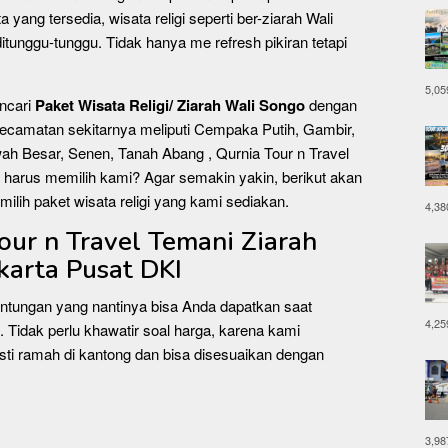
yang tersedia, wisata religi seperti ber-ziarah Wali
itunggu-tunggu. Tidak hanya me refresh pikiran tetapi
5,05
ncari
Paket Wisata Religi/ Ziarah Wali Songo
dengan
Kecamatan sekitarnya meliputi Cempaka Putih, Gambir,
h Besar, Senen, Tanah Abang , Qurnia Tour n Travel
a harus memilih kami? Agar semakin yakin, berikut akan
ilih paket wisata religi yang kami sediakan.
4,38
Tour n Travel Temani Ziarah
karta Pusat DKI
untungan yang nantinya bisa Anda dapatkan saat
4,25
. Tidak perlu khawatir soal harga, karena kami
i ramah di kantong dan bisa disesuaikan dengan
3,98