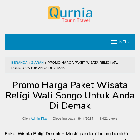
Loncat
ke
konten
MENU
BERANDA
>
ZIARAH
>
PROMO HARGA PAKET WISATA RELIGI WALI
SONGO UNTUK ANDA DI DEMAK
Promo Harga Paket Wisata
Religi Wali Songo Untuk Anda
Di Demak
Oleh
Admin Fita
Diposting pada
18/11/2025
1,422 views
Paket Wisata Religi Demak ~ Meski pandemi belum berakhir,