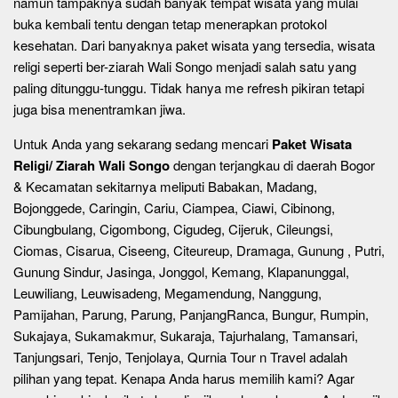
namun tampaknya sudah banyak tempat wisata yang mulai
buka kembali tentu dengan tetap menerapkan protokol
kesehatan. Dari banyaknya paket wisata yang tersedia, wisata
religi seperti ber-ziarah Wali Songo menjadi salah satu yang
paling ditunggu-tunggu. Tidak hanya me refresh pikiran tetapi
juga bisa menentramkan jiwa.
Untuk Anda yang sekarang sedang mencari
Paket Wisata
Religi/ Ziarah Wali Songo
dengan terjangkau di daerah Bogor
& Kecamatan sekitarnya meliputi Babakan, Madang,
Bojonggede, Caringin, Cariu, Ciampea, Ciawi, Cibinong,
Cibungbulang, Cigombong, Cigudeg, Cijeruk, Cileungsi,
Ciomas, Cisarua, Ciseeng, Citeureup, Dramaga, Gunung , Putri,
Gunung Sindur, Jasinga, Jonggol, Kemang, Klapanunggal,
Leuwiliang, Leuwisadeng, Megamendung, Nanggung,
Pamijahan, Parung, Parung, PanjangRanca, Bungur, Rumpin,
Sukajaya, Sukamakmur, Sukaraja, Tajurhalang, Tamansari,
Tanjungsari, Tenjo, Tenjolaya, Qurnia Tour n Travel adalah
pilihan yang tepat. Kenapa Anda harus memilih kami? Agar