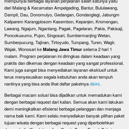
mempunyai berbagai layanan perjalanan salah satunya yaitu
dari Malang & Kecamatan Ampelgading, Bantur, Bululawang,
Dampit, Dau, Donomulyo, Gedangan, Gondanglegi, Jabungm
Kaliparem Karangplosom Kasembon, Kepanjen, Kromengan,
Lawang, Ngajum, Ngantang, Pagak, Pagelaran, Pakis, Pakisaji,
Poncokusumo, Pujon, Singosari, Sumbermanjing Wetan,
Sumberpucung, Tajinan, Tirtoyudo, Tumpang, Turen, Wagir,
Wajak, Wonosari ke
Malang Jawa Timur
selama 2 hari 1
malam. Program perjalanan ini diringkas dalam keadaan yang
praktis dan dikemas dengan keadaan yang sangat professional.
Kami juga sangat bisa menyediakan layanan eksklusif untuk
terus menyesuaikan segala kebutuhan anda akan tempuh
nantinya yang bisa anda lihat daftar paketnya
disini
.
Berbagai macam solusi bisa dijadikan untuk memadukan kami
dengan berbagai request dari kalian. Semua akan kami lakukan
demi meningkatkan efisiensi berbagai pelanggan dan menjaga
nama baik kami. Kami selalu menyediakan banyak pilihan paket
tujuan wisata dengan berbagai request yang diperbolehkan