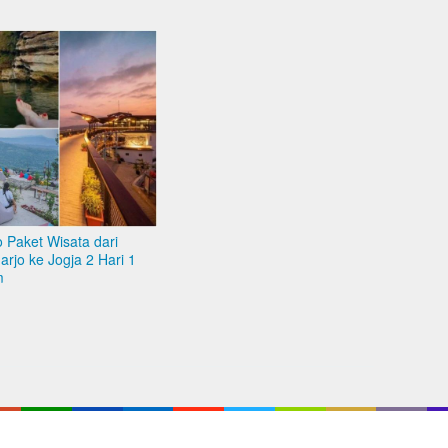
 Paket Wisata dari
rjo ke Jogja 2 Hari 1
m