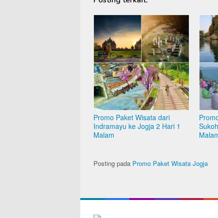
Posting terkait:
Promo Paket Wisata dari
Promo
Indramayu ke Jogja 2 Hari 1
Sukoha
Malam
Mala
Posting pada
Promo Paket Wisata Jogja