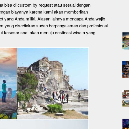
uga bisa di custom by request atau sesuai dengan
 dengan biayanya karena kami akan memberikan
t yang Anda miliki. Alasan lainnya mengapa Anda wajib
m yang disediakan sudah berpengalaman dan profesional
akut kesasar saat akan menuju destinasi wisata yang