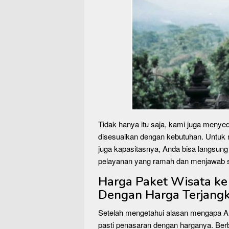
Tidak hanya itu saja, kami juga menye
disesuaikan dengan kebutuhan. Untuk m
juga kapasitasnya, Anda bisa langsung
pelayanan yang ramah dan menjawab s
Harga Paket Wisata ke 
Dengan Harga Terjangk
Setelah mengetahui alasan mengapa A
pasti penasaran dengan harganya. Berb