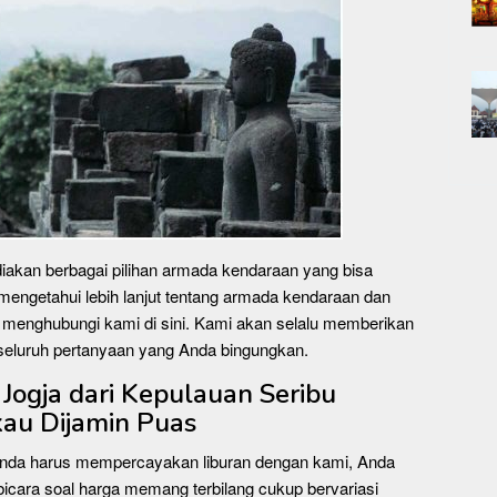
diakan berbagai pilihan armada kendaraan yang bisa
engetahui lebih lanjut tentang armada kendaraan dan
 menghubungi kami di sini. Kami akan selalu memberikan
eluruh pertanyaan yang Anda bingungkan.
Jogja dari Kepulauan Seribu
au Dijamin Puas
nda harus mempercayakan liburan dengan kami, Anda
icara soal harga memang terbilang cukup bervariasi