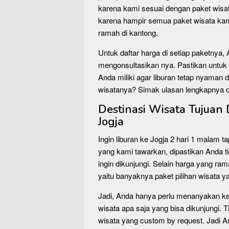
karena kami sesuai dengan paket wisat
karena hampir semua paket wisata kam
ramah di kantong.
Untuk daftar harga di setiap paketnya
mengonsultasikan nya. Pastikan untuk 
Anda miliki agar liburan tetap nyaman 
wisatanya? Simak ulasan lengkapnya di
Destinasi Wisata Tujuan
Jogja
Ingin liburan ke Jogja 2 hari 1 malam
yang kami tawarkan, dipastikan Anda 
ingin dikunjungi. Selain harga yang ra
yaitu banyaknya paket pilihan wisata ya
Jadi, Anda hanya perlu menanyakan kep
wisata apa saja yang bisa dikunjungi. 
wisata yang custom by request. Jadi 