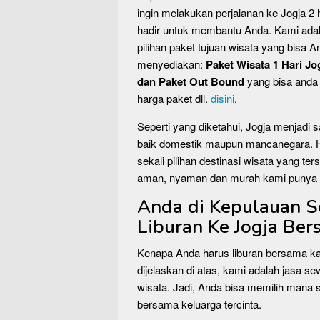
ingin melakukan perjalanan ke Jogja 2 
hadir untuk membantu Anda. Kami adal
pilihan paket tujuan wisata yang bisa An
menyediakan:
Paket Wisata 1 Hari Jo
dan Paket Out Bound
yang bisa anda l
harga paket dll.
disini
.
Seperti yang diketahui, Jogja menjadi s
baik domestik maupun mancanegara. H
sekali pilihan destinasi wisata yang te
aman, nyaman dan murah kami punya 
Anda di Kepulauan S
Liburan Ke Jogja Ber
Kenapa Anda harus liburan bersama kam
dijelaskan di atas, kami adalah jasa s
wisata. Jadi, Anda bisa memilih mana s
bersama keluarga tercinta.