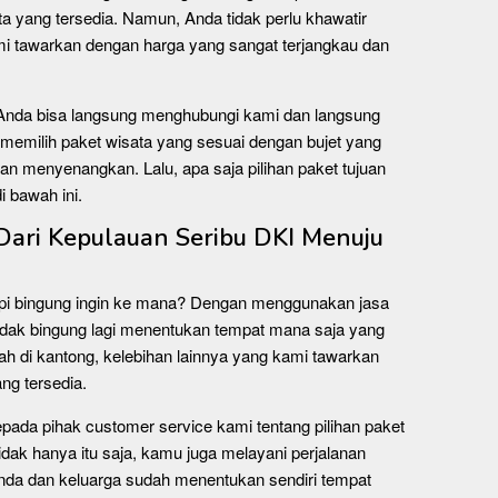
a yang tersedia. Namun, Anda tidak perlu khawatir
i tawarkan dengan harga yang sangat terjangkau dan
, Anda bisa langsung menghubungi kami dan langsung
memilih paket wisata yang sesuai dengan bujet yang
dan menyenangkan. Lalu, apa saja pilihan paket tujuan
 bawah ini.
 Dari Kepulauan Seribu DKI Menuju
 tapi bingung ingin ke mana? Dengan menggunakan jasa
tidak bingung lagi menentukan tempat mana saja yang
mah di kantong, kelebihan lainnya yang kami tawarkan
ng tersedia.
ada pihak customer service kami tentang pilihan paket
Tidak hanya itu saja, kamu juga melayani perjalanan
Anda dan keluarga sudah menentukan sendiri tempat