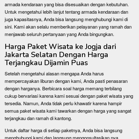
armada kendaraan yang bisa disesuaikan dengan kebutuhan.
Untuk mengetahui lebih lanjut tentang armada kendaraan dan
juga kapasitasnya, Anda bisa langsung menghubungi kami di
sini. Kami akan selalu memberikan pelayanan yang ramah dan
menjawab seluruh pertanyaan yang Anda bingungkan.
Harga Paket Wisata ke Jogja dari
Jakarta Selatan Dengan Harga
Terjangkau Dijamin Puas
Setelah mengetahui alasan mengapa Anda harus
mempercayakan liburan dengan kami, Anda pasti penasaran
dengan harganya. Berbicara soal harga memang terbilang
cukup bervariasi karena kami sesuai dengan paket wisata yang
tersedia. Namun, Anda tidak perlu khawatir karena hampir
semua paket wisata kami tawarkan dengan harga yang sangat
terjangkau dan ramah di kantong.
Untuk daftar harga di setiap paketnya, Anda bisa langsung
menghubungi kami dan langsung mengonsultasikan nya.