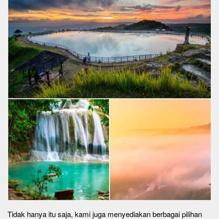
Tidak hanya itu saja, kami juga menyediakan berbagai pilihan