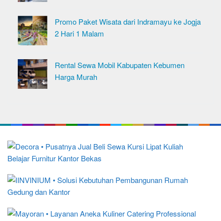
Promo Paket Wisata dari Indramayu ke Jogja
2 Hari 1 Malam
Rental Sewa Mobil Kabupaten Kebumen
Harga Murah