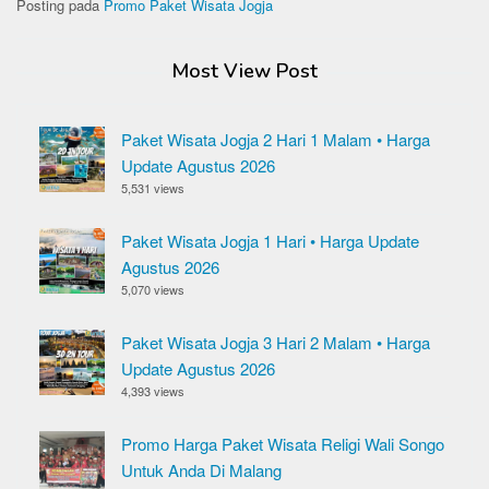
Posting pada
Promo Paket Wisata Jogja
Most View Post
Paket Wisata Jogja 2 Hari 1 Malam • Harga
Update Agustus 2026
5,531 views
Paket Wisata Jogja 1 Hari • Harga Update
Agustus 2026
5,070 views
Paket Wisata Jogja 3 Hari 2 Malam • Harga
Update Agustus 2026
4,393 views
Promo Harga Paket Wisata Religi Wali Songo
Untuk Anda Di Malang