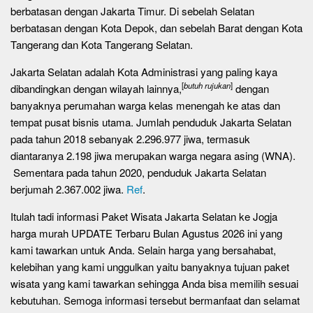
berbatasan dengan Jakarta Timur. Di sebelah Selatan
berbatasan dengan Kota Depok, dan sebelah Barat dengan Kota
Tangerang dan Kota Tangerang Selatan.
Jakarta Selatan adalah Kota Administrasi yang paling kaya
[
butuh rujukan
]
dibandingkan dengan wilayah lainnya,
dengan
banyaknya perumahan warga kelas menengah ke atas dan
tempat pusat bisnis utama. Jumlah penduduk Jakarta Selatan
pada tahun 2018 sebanyak 2.296.977 jiwa, termasuk
diantaranya 2.198 jiwa merupakan warga negara asing (WNA).
Sementara pada tahun 2020, penduduk Jakarta Selatan
berjumah 2.367.002 jiwa.
Ref
.
Itulah tadi informasi Paket Wisata Jakarta Selatan ke Jogja
harga murah UPDATE Terbaru Bulan Agustus 2026 ini yang
kami tawarkan untuk Anda. Selain harga yang bersahabat,
kelebihan yang kami unggulkan yaitu banyaknya tujuan paket
wisata yang kami tawarkan sehingga Anda bisa memilih sesuai
kebutuhan. Semoga informasi tersebut bermanfaat dan selamat