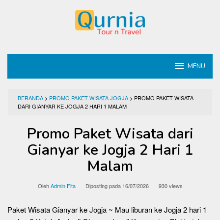
Loncat
ke
konten
MENU
BERANDA
>
PROMO PAKET WISATA JOGJA
>
PROMO PAKET WISATA
DARI GIANYAR KE JOGJA 2 HARI 1 MALAM
Promo Paket Wisata dari
Gianyar ke Jogja 2 Hari 1
Malam
Oleh
Admin Fita
Diposting pada
16/07/2026
930 views
Paket Wisata Gianyar ke Jogja ~ Mau liburan ke Jogja 2 hari 1