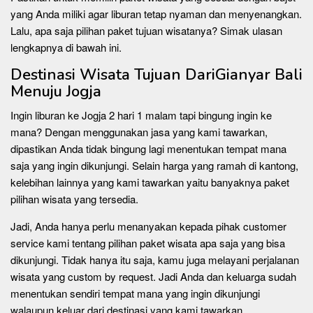
yang Anda miliki agar liburan tetap nyaman dan menyenangkan.
Lalu, apa saja pilihan paket tujuan wisatanya? Simak ulasan
lengkapnya di bawah ini.
Destinasi Wisata Tujuan DariGianyar Bali
Menuju Jogja
Ingin liburan ke Jogja 2 hari 1 malam tapi bingung ingin ke
mana? Dengan menggunakan jasa yang kami tawarkan,
dipastikan Anda tidak bingung lagi menentukan tempat mana
saja yang ingin dikunjungi. Selain harga yang ramah di kantong,
kelebihan lainnya yang kami tawarkan yaitu banyaknya paket
pilihan wisata yang tersedia.
Jadi, Anda hanya perlu menanyakan kepada pihak customer
service kami tentang pilihan paket wisata apa saja yang bisa
dikunjungi. Tidak hanya itu saja, kamu juga melayani perjalanan
wisata yang custom by request. Jadi Anda dan keluarga sudah
menentukan sendiri tempat mana yang ingin dikunjungi
walaupun keluar dari destinasi yang kami tawarkan.