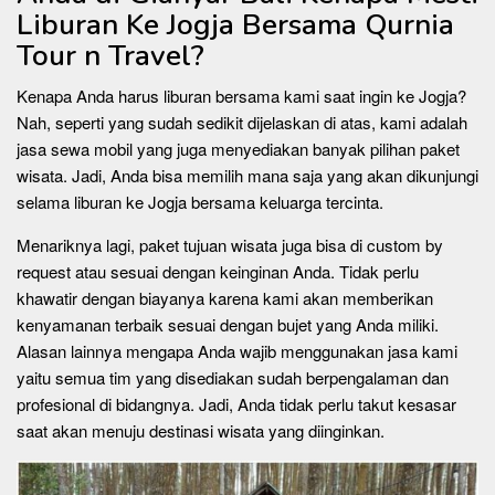
Liburan Ke Jogja Bersama Qurnia
Tour n Travel?
Kenapa Anda harus liburan bersama kami saat ingin ke Jogja?
Nah, seperti yang sudah sedikit dijelaskan di atas, kami adalah
jasa sewa mobil yang juga menyediakan banyak pilihan paket
wisata. Jadi, Anda bisa memilih mana saja yang akan dikunjungi
selama liburan ke Jogja bersama keluarga tercinta.
Menariknya lagi, paket tujuan wisata juga bisa di custom by
request atau sesuai dengan keinginan Anda. Tidak perlu
khawatir dengan biayanya karena kami akan memberikan
kenyamanan terbaik sesuai dengan bujet yang Anda miliki.
Alasan lainnya mengapa Anda wajib menggunakan jasa kami
yaitu semua tim yang disediakan sudah berpengalaman dan
profesional di bidangnya. Jadi, Anda tidak perlu takut kesasar
saat akan menuju destinasi wisata yang diinginkan.