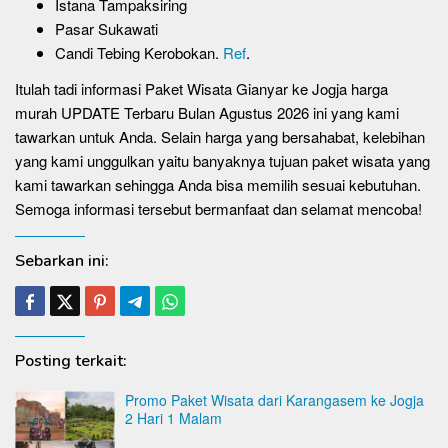
Istana Tampaksiring
Pasar Sukawati
Candi Tebing Kerobokan.
Ref
.
Itulah tadi informasi Paket Wisata Gianyar ke Jogja harga
murah UPDATE Terbaru Bulan Agustus 2026 ini yang kami
tawarkan untuk Anda. Selain harga yang bersahabat, kelebihan
yang kami unggulkan yaitu banyaknya tujuan paket wisata yang
kami tawarkan sehingga Anda bisa memilih sesuai kebutuhan.
Semoga informasi tersebut bermanfaat dan selamat mencoba!
Sebarkan ini:
Posting terkait:
Promo Paket Wisata dari Karangasem ke Jogja
2 Hari 1 Malam