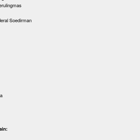
erulingmas
eral Soedirman
ja
ain: