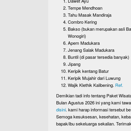
Dawet Ayu
Tempe Mendhoan
Tahu Masak Mandiraja
Combro Kering
Bakso (bukan merupakan asli Ban
Wonogiri)
Apem Madukara
Jenang Salak Madukara
Buntil (di pasar tersedia banyak)
Jipang
Keripik kentang Batur
Keripik Mujahir dari Luwung
Wajik Klethik Kalibening.
Ref.
Demikian tadi info tentang Paket Wisa
Bulan Agustus 2026 ini yang kami taw
disini
. kami harap informasi tersebut
Semoga kesuksesan, kesehatan, kebah
bapak/ibu sekeluarga sekalian. Terimak