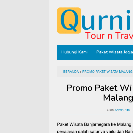
Loncat
ke
konten
Hubungi Kami
Paket Wisata Jogja
BERANDA
>
PROMO PAKET WISATA MALANG
Promo Paket Wis
Malang
Oleh
Admin Fita
Paket Wisata Banjarnegara ke Malang 
perjalanan salah satunya yaitu dari B