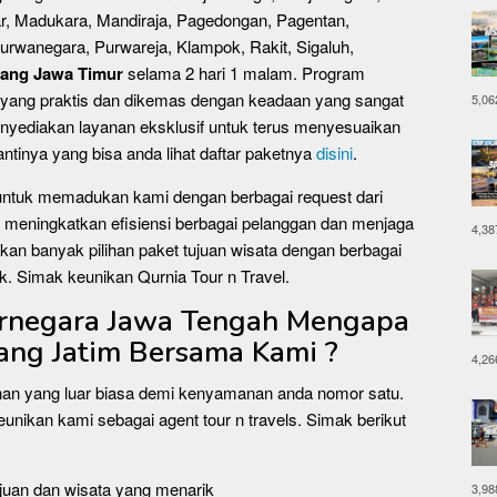
ar, Madukara, Mandiraja, Pagedongan, Pagentan,
rwanegara, Purwareja, Klampok, Rakit, Sigaluh,
ang Jawa Timur
selama 2 hari 1 malam. Program
n yang praktis dan dikemas dengan keadaan yang sangat
5,06
enyediakan layanan eksklusif untuk terus menyesuaikan
tinya yang bisa anda lihat daftar paketnya
disini
.
 untuk memadukan kami dengan berbagai request dari
 meningkatkan efisiensi berbagai pelanggan dan menjaga
4,38
an banyak pilihan paket tujuan wisata dengan berbagai
k. Simak keunikan Qurnia Tour n Travel.
arnegara Jawa Tengah Mengapa
ang Jatim Bersama Kami ?
4,26
nan yang luar biasa demi kenyamanan anda nomor satu.
eunikan kami sebagai agent tour n travels. Simak berikut
tujuan dan wisata yang menarik
3,98