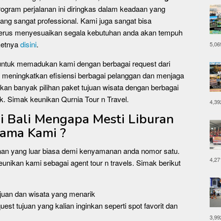
ogram perjalanan ini diringkas dalam keadaan yang
ng sangat professional. Kami juga sangat bisa
 terus menyesuaikan segala kebutuhan anda akan tempuh
aketnya
disini
.
5,06
 untuk memadukan kami dengan berbagai request dari
 meningkatkan efisiensi berbagai pelanggan dan menjaga
an banyak pilihan paket tujuan wisata dengan berbagai
k. Simak keunikan Qurnia Tour n Travel.
4,39
i Bali Mengapa Mesti Liburan
sama Kami ?
nan yang luar biasa demi kenyamanan anda nomor satu.
4,27
eunikan kami sebagai agent tour n travels. Simak berikut
tujuan dan wisata yang menarik
est tujuan yang kalian inginkan seperti spot favorit dan
3,99